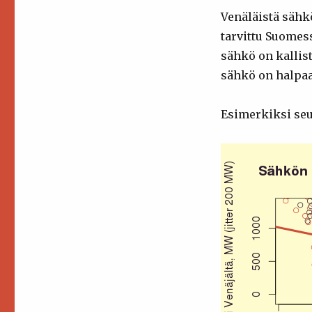
Venäläistä sähkö
tarvittu Suomes
sähkö on kallist
sähkö on halpaa
Esimerkiksi seur