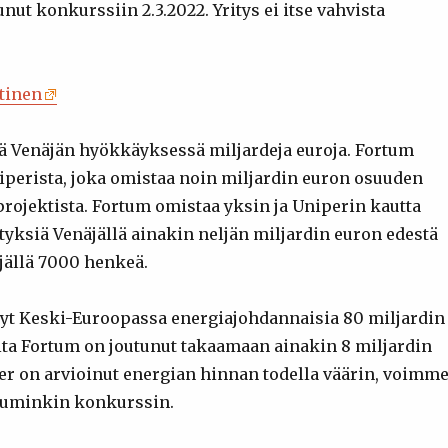
t konkurssiin 2.3.2022. Yritys ei itse vahvista
tinen
 Venäjän hyökkäyksessä miljardeja euroja. Fortum
perista, joka omistaa noin miljardin euron osuuden
projektista. Fortum omistaa yksin ja Uniperin kautta
tyksiä Venäjällä ainakin neljän miljardin euron edestä
äjällä 7000 henkeä.
t Keski-Euroopassa energiajohdannaisia 80 miljardin
oita Fortum on joutunut takaamaan ainakin 8 miljardin
per on arvioinut energian hinnan todella väärin, voimm
tuminkin konkurssin.