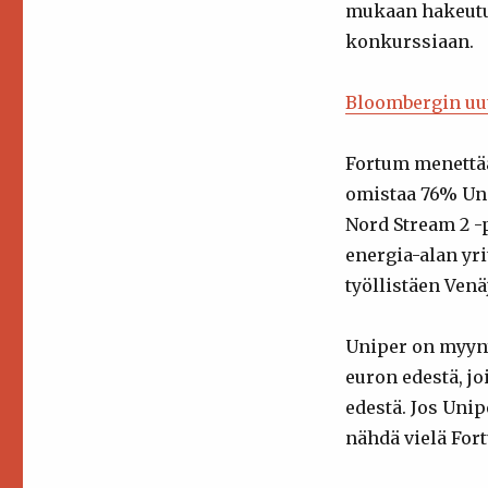
taru
mukaan hakeutunu
loppui
konkurssiaan.
Bloombergin uu
Fortum menettää
omistaa 76% Uni
Nord Stream 2 -
energia-alan yri
työllistäen Ven
Uniper on myyny
euron edestä, j
edestä. Jos Uni
nähdä vielä For