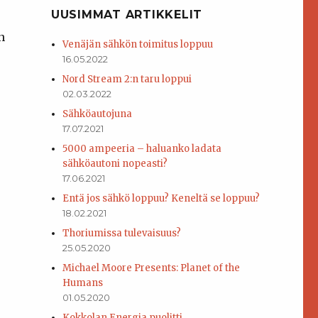
UUSIMMAT ARTIKKELIT
n
Venäjän sähkön toimitus loppuu
16.05.2022
Nord Stream 2:n taru loppui
02.03.2022
Sähköautojuna
17.07.2021
5000 ampeeria – haluanko ladata
sähköautoni nopeasti?
17.06.2021
Entä jos sähkö loppuu? Keneltä se loppuu?
18.02.2021
Thoriumissa tulevaisuus?
25.05.2020
Michael Moore Presents: Planet of the
Humans
01.05.2020
Kokkolan Energia puolitti