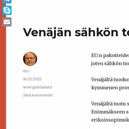
Telegram
Skype
Venäjän sähkön t
Email
EU:n pakotteide
joten sähkön tuo
Kirjoittaja
etu
Julkaistu
16.05.2022
Venäjältä tuodu
Kategoriat
energiansäästö
kymmenen prose
artikkeliin
Jätä kommentti
Venäjän
Venäjältä tuotu 
sähkön
Enimmäkseen se 
toimitus
loppuu
erikoissopimuk