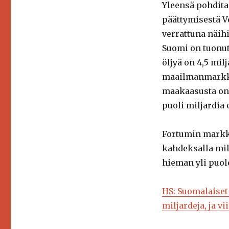
Yleensä pohdita
päättymisestä V
verrattuna näih
Suomi on tuonut 
öljyä on 4,5 mil
maailmanmarkkin
maakaasusta on 
puoli miljardia 
Fortumin markk
kahdeksalla mil
hieman yli puole
HS: Suomalaiset
miljardeja, ja v