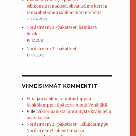
sähkönsiirtomaksut, olivat kolme kertaa
tämänhetkinen sähkön tuotantohinta
03.04.2020
Nordstream 2 -pakotteet jäämässä
lieviksi
18.12.2019
Nordstream 2 -pakotteet
17.07.2019
VIIMEISIMMÄT KOMMENTIT
Venäjän sähkön toimitus loppuu -
Sähkölamppu
:
Epäterve tuonti Venäjältä
Ville
:
Viktoriaanista lämmitystä kivihiilellä
avotakassa
Nordstream 2 -pakotteet - Sähkölamppu
:
Nordstream2 aiheuttamassa