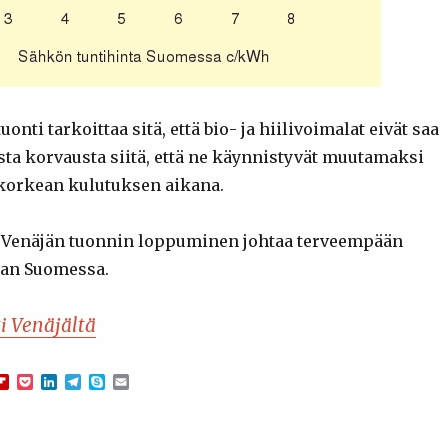
nti tarkoittaa sitä, että bio- ja hiilivoimalat eivät saa
a korvausta siitä, että ne käynnistyvät muutamaksi
korkean kulutuksen aikana.
a Venäjän tuonnin loppuminen johtaa terveempään
an Suomessa.
i Venäjältä
F
P
L
T
S
E
m
l
o
i
e
k
m
i
c
n
l
y
a
p
k
k
e
p
i
b
e
e
g
e
l