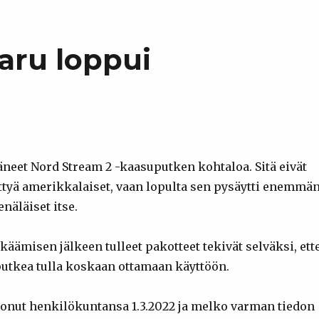
o
t
d
r
a
I
a
r
n
m
d
aru loppui
neet Nord Stream 2 -kaasuputken kohtaloa. Sitä eivät
ttyä amerikkalaiset, vaan lopulta sen pysäytti enemmä
näläiset itse.
ämisen jälkeen tulleet pakotteet tekivät selväksi, ett
utkea tulla koskaan ottamaan käyttöön.
anonut henkilökuntansa 1.3.2022 ja melko varman tiedon