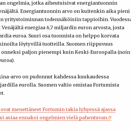
an ongelmia, jotka aiheutuisivat energiantuonnin
enäjältä. Energiantuonnin arvo on kuitenkin aika pieni
in yritystoiminnan todennäköisiin tappioihin. Vuodess
Venäjältä energiaa 6,7 miljardin euron arvosta, josta
jardia euroa. Suuri osa tuonnista on helppo korvata
oilta löytyvillä tuotteilla. Suomen riippuvuus
onneksi paljon pienempi kuin Keski-Euroopalla (noin
euroa).
ina-arvo on pudonnut kahdessa kuukaudessa
jardilla eurolla. Suomen valtio omistaa Fortumista
t.
 ovat menettäneet Fortumin takia lyhyessä ajassa
iisi asiaa ennakoi ongelmien vielä pahentuvan