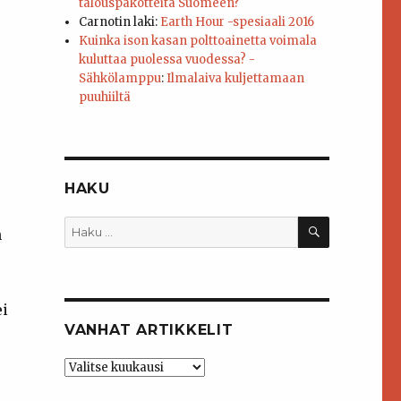
talouspakotteita Suomeen?
Carnotin laki
:
Earth Hour -spesiaali 2016
Kuinka ison kasan polttoainetta voimala
kuluttaa puolessa vuodessa? -
Sähkölamppu
:
Ilmalaiva kuljettamaan
puuhiiltä
HAKU
HAKU
Etsi:
n
ei
VANHAT ARTIKKELIT
Vanhat
artikkelit