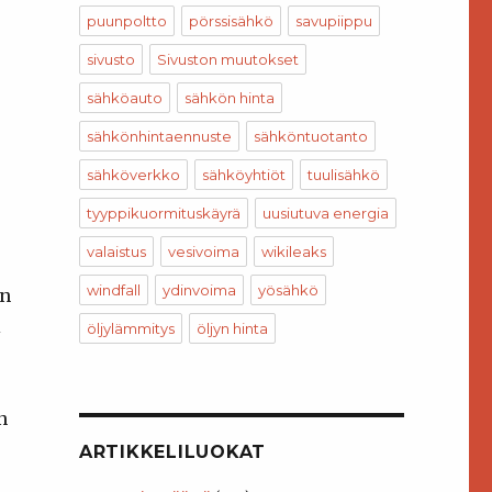
puunpoltto
pörssisähkö
savupiippu
sivusto
Sivuston muutokset
sähköauto
sähkön hinta
sähkönhintaennuste
sähköntuotanto
sähköverkko
sähköyhtiöt
tuulisähkö
tyyppikuormituskäyrä
uusiutuva energia
valaistus
vesivoima
wikileaks
windfall
ydinvoima
yösähkö
on
i
öljylämmitys
öljyn hinta
n
ARTIKKELILUOKAT