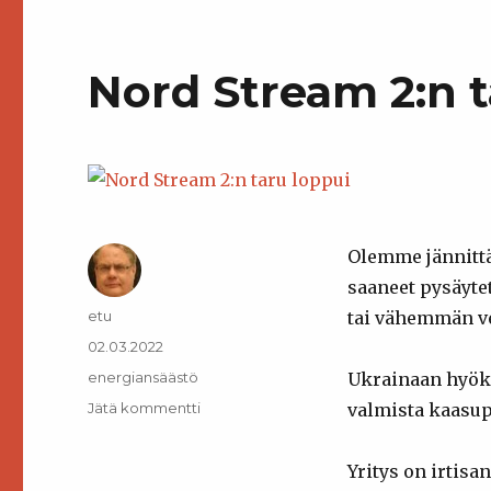
o
e
A
o
o
r
p
t
k
p
e
Nord Stream 2:n t
Olemme jännittä
saaneet pysäyte
Kirjoittaja
etu
tai vähemmän ve
Julkaistu
02.03.2022
Kategoriat
energiansäästö
Ukrainaan hyökkä
artikkeliin
Jätä kommentti
valmista kaasup
Nord
Stream
Yritys on irtis
2:n