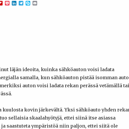
F
P
L
T
S
E
m
l
o
i
e
k
m
i
c
n
l
y
a
p
k
k
e
p
i
b
e
e
g
e
l
o
t
d
r
a
I
a
r
n
m
d
nut läjän ideoita, kuinka sähköauton voisi ladata
nergialla samalla, kun sähköauton pistää isomman aut
merkiksi auton voisi ladata rekan perässä vetämällä ta
ässä.
 kuulosta kovin järkevältä. Yksi sähköauto yhden reka
tuo sellaisia skaalahyötyjä, ettei siinä itse asiassa
 ja saastuteta ympäristöä niin paljon, ettei siitä ole