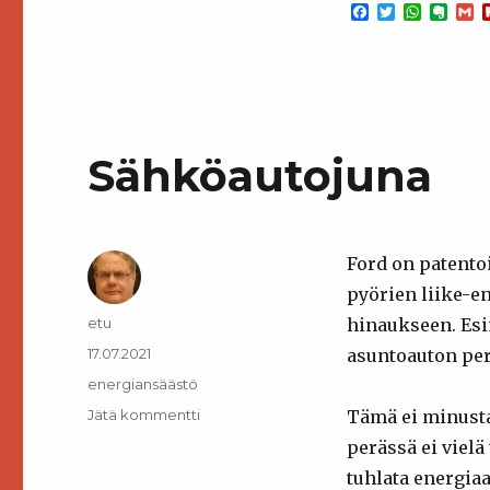
F
T
W
E
G
a
w
h
v
c
i
a
e
a
e
t
t
r
i
b
t
s
n
l
o
e
A
o
o
r
p
t
k
p
e
Sähköautojuna
Ford on patentoi
pyörien liike-e
Kirjoittaja
etu
hinaukseen. Esi
Julkaistu
17.07.2021
asuntoauton per
Kategoriat
energiansäästö
artikkeliin
Jätä kommentti
Tämä ei minusta
Sähköautojuna
perässä ei vielä 
tuhlata energiaa