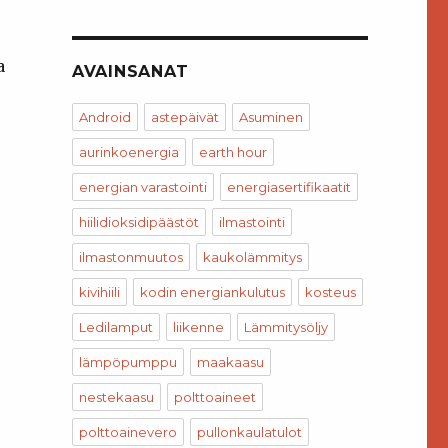
a
AVAINSANAT
Android
astepäivät
Asuminen
aurinkoenergia
earth hour
energian varastointi
energiasertifikaatit
hiilidioksidipäästöt
ilmastointi
ilmastonmuutos
kaukolämmitys
kivihiili
kodin energiankulutus
kosteus
Ledilamput
liikenne
Lämmitysöljy
lämpöpumppu
maakaasu
nestekaasu
polttoaineet
polttoainevero
pullonkaulatulot