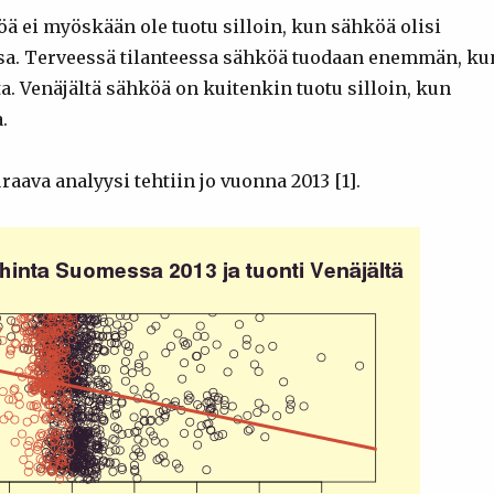
ä ei myöskään ole tuotu silloin, kun sähköä olisi
sa. Terveessä tilanteessa sähköä tuodaan enemmän, ku
a. Venäjältä sähköä on kuitenkin tuotu silloin, kun
.
aava analyysi tehtiin jo vuonna 2013 [1].